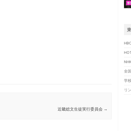
HB
HO
N
全
学
リ
近畿総文生徒実行委員会
→