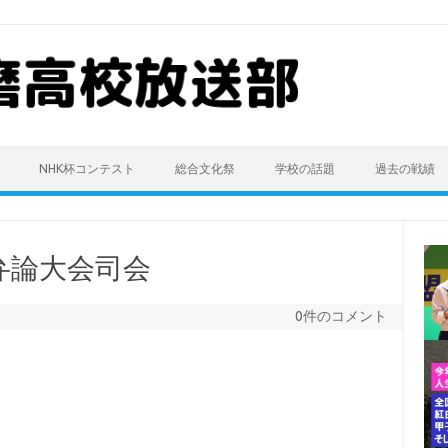
NHK杯コンテスト
総合文化祭
学校の話題
過去の戦績
弁論大会司会
0件のコメント