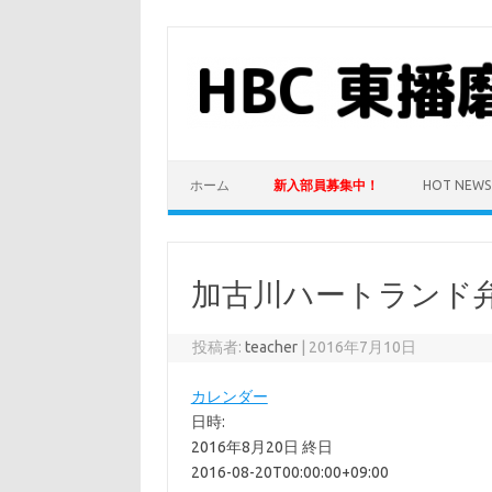
コ
ン
テ
ン
ツ
へ
ス
キ
ッ
プ
ホーム
新入部員募集中！
HOT NEWS
加古川ハートランド
投稿者:
teacher
|
2016年7月10日
カレンダー
日時:
2016年8月20日
終日
2016-08-20T00:00:00+09:00