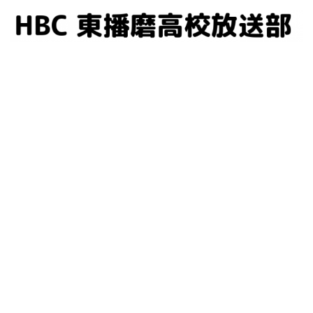
コ
ン
テ
ン
ツ
へ
ス
キ
ッ
プ