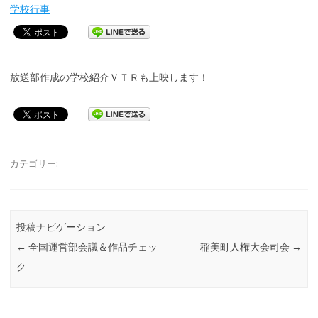
学校行事
放送部作成の学校紹介ＶＴＲも上映します！
カテゴリー:
投稿ナビゲーション
←
全国運営部会議＆作品チェッ
稲美町人権大会司会
→
ク