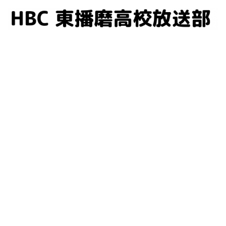
コ
ン
テ
ン
ツ
へ
ス
キ
ッ
プ