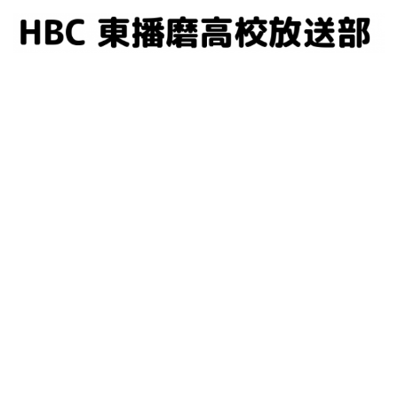
コ
ン
テ
ン
ツ
へ
ス
キ
ッ
プ