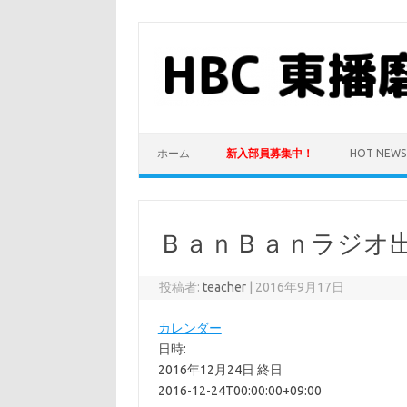
コ
ン
テ
ン
ツ
へ
ス
キ
ッ
プ
ホーム
新入部員募集中！
HOT NEWS
ＢａｎＢａｎラジオ
投稿者:
teacher
|
2016年9月17日
カレンダー
日時:
2016年12月24日
終日
2016-12-24T00:00:00+09:00