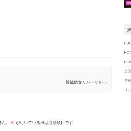
HB
HO
N
全
学
近畿総文リハーサル
→
リ
せん。
※
が付いている欄は必須項目です