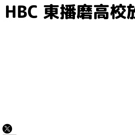
コ
ン
テ
ン
ツ
へ
ス
キ
ッ
プ