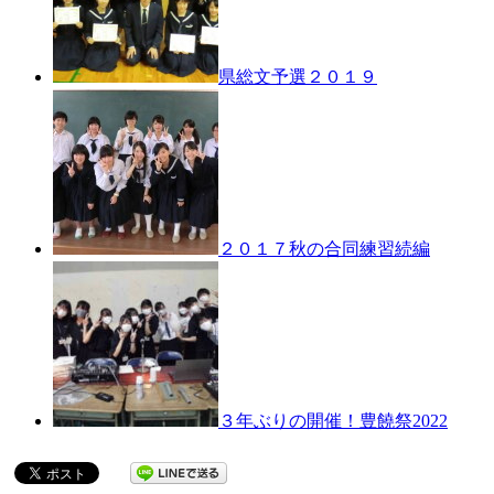
県総文予選２０１９
２０１７秋の合同練習続編
３年ぶりの開催！豊饒祭2022