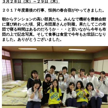
３月２８日（水）～２９日（木）
２０１７年度最後の行事、恒例の春合宿がやってきました。
朝からテンションの高い部員たち。みんなで機材を豊饒会館
に運び終わった頃、貸し布団屋さんが到着。果たしてこの布
団で寝る時間はあるのだろうか・・・と言いながら今年も布
団の上で記念写真。そして食事は食堂で今年もお世話になり
ました。ありがとうございました。