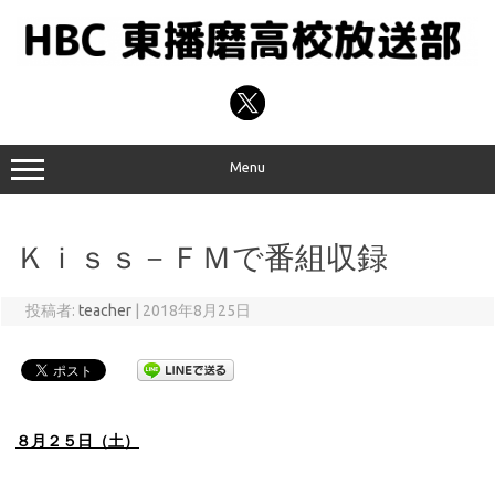
コ
ン
テ
ン
ツ
へ
ス
キ
ッ
プ
Menu
Ｋｉｓｓ－ＦＭで番組収録
投稿者:
teacher
|
2018年8月25日
８月２５日（土）