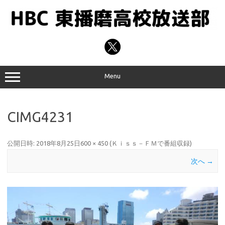
コ
ン
テ
ン
ツ
へ
ス
キ
ッ
プ
Menu
CIMG4231
公開日時:
2018年8月25日
600 × 450
(
Ｋｉｓｓ－ＦＭで番組収録
)
次へ →