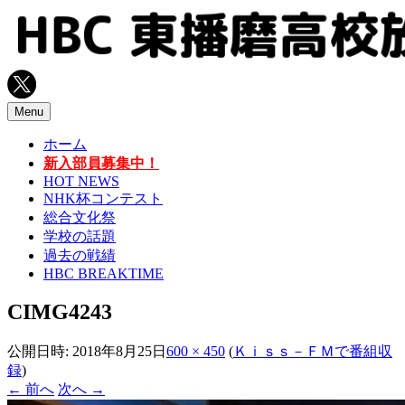
コ
ン
テ
ン
ツ
へ
Menu
ス
ホーム
キ
新入部員募集中！
ッ
HOT NEWS
プ
NHK杯コンテスト
総合文化祭
学校の話題
過去の戦績
HBC BREAKTIME
CIMG4243
公開日時:
2018年8月25日
600 × 450
(
Ｋｉｓｓ－ＦＭで番組収
録
)
← 前へ
次へ →