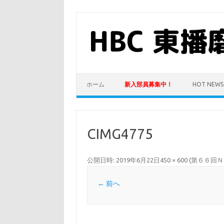
コ
ン
テ
ン
ツ
へ
ス
キ
ッ
プ
ホーム
新入部員募集中！
HOT NEWS
CIMG4775
公開日時:
2019年6月22日
450 × 600
(
第６６回Ｎ
← 前へ