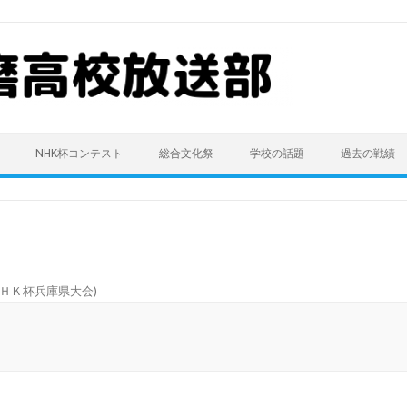
NHK杯コンテスト
総合文化祭
学校の話題
過去の戦績
ＨＫ杯兵庫県大会
)