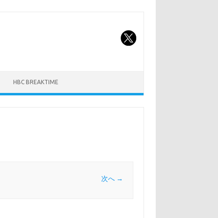
HBC BREAKTIME
次へ →