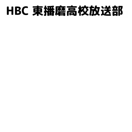
コ
ン
テ
ン
ツ
へ
ス
キ
ッ
プ