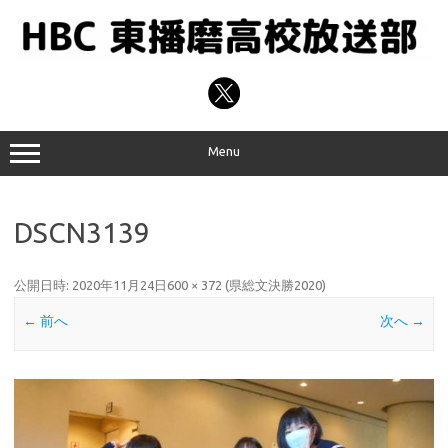
コ
ン
テ
ン
ツ
へ
ス
キ
ッ
プ
Menu
DSCN3139
公開日時:
2020年11月24日
600 × 372
(
県総文決勝2020
)
← 前へ
次へ →