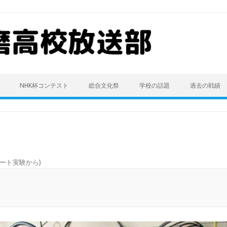
NHK杯コンテスト
総合文化祭
学校の話題
過去の戦績
ート実験から
)