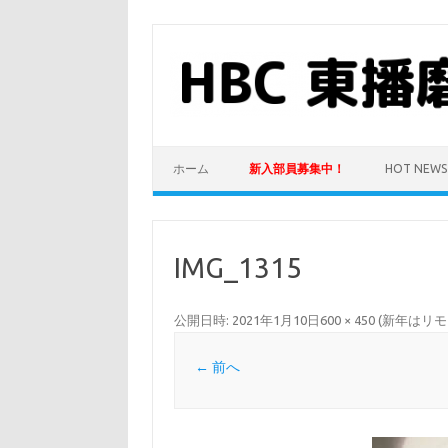
コ
ン
テ
ン
ツ
へ
ス
キ
ッ
プ
ホーム
新入部員募集中！
HOT NEWS
IMG_1315
公開日時:
2021年1月10日
600 × 450
(
新年はリモ
← 前へ