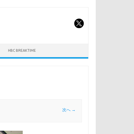
HBC BREAKTIME
次へ →