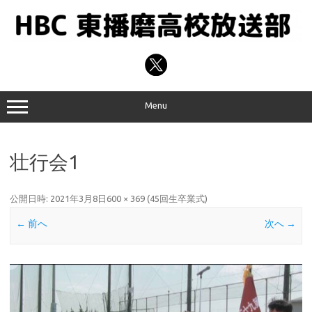
コ
ン
テ
ン
ツ
へ
ス
キ
ッ
プ
Menu
壮行会1
公開日時:
2021年3月8日
600 × 369
(
45回生卒業式
)
← 前へ
次へ →