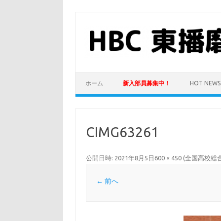
コ
ン
テ
ン
ツ
へ
ス
キ
ッ
プ
ホーム
新入部員募集中！
HOT NEWS
CIMG63261
公開日時:
2021年8月5日
600 × 450
(
全国高校総
← 前へ