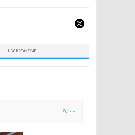
HBC BREAKTIME
次へ →