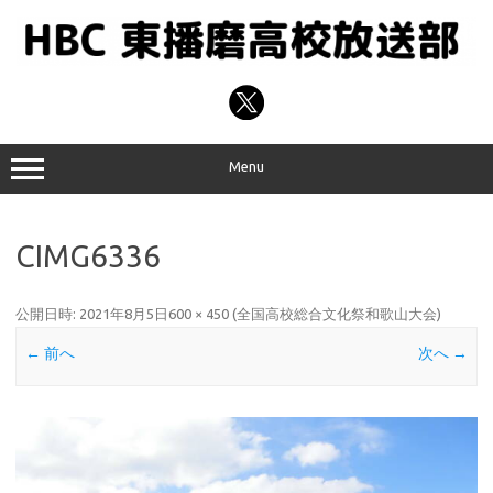
コ
ン
テ
ン
ツ
へ
ス
キ
ッ
プ
Menu
CIMG6336
公開日時:
2021年8月5日
600 × 450
(
全国高校総合文化祭和歌山大会
)
← 前へ
次へ →