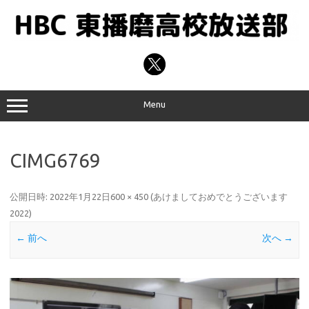
コ
ン
テ
ン
ツ
へ
ス
キ
ッ
プ
Menu
CIMG6769
公開日時:
2022年1月22日
600 × 450
(
あけましておめでとうございます
2022
)
← 前へ
次へ →