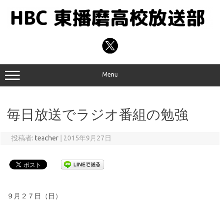
コ
ン
テ
ン
ツ
へ
ス
キ
ッ
プ
Menu
毎日放送でラジオ番組の勉強
投稿者:
teacher
|
2015年9月27日
９月２７日（日）