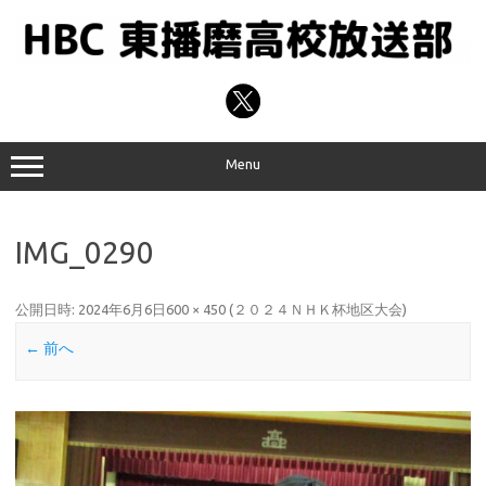
コ
ン
テ
ン
ツ
へ
ス
キ
ッ
プ
Menu
IMG_0290
公開日時:
2024年6月6日
600 × 450
(
２０２４ＮＨＫ杯地区大会
)
← 前へ