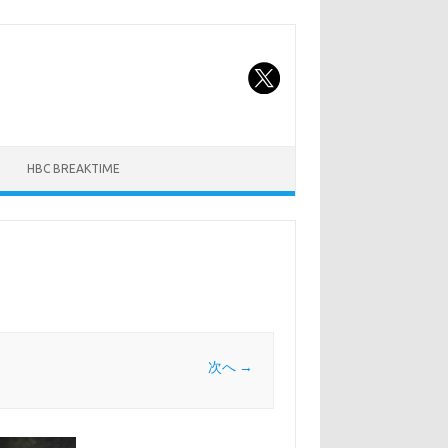
HBC BREAKTIME
次へ →