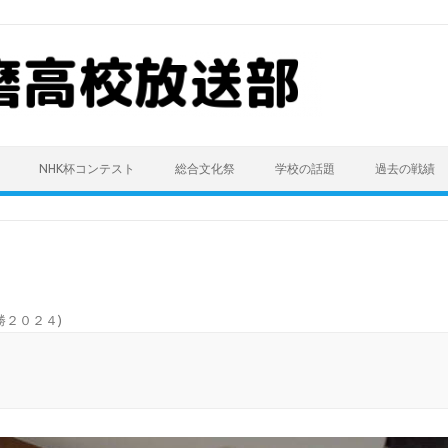
NHK杯コンテスト
総合文化祭
学校の話題
過去の戦績
勝２０２４
)