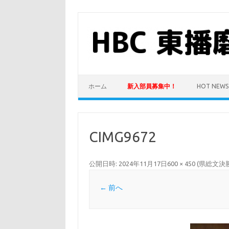
コ
ン
テ
ン
ツ
へ
ス
キ
ッ
プ
ホーム
新入部員募集中！
HOT NEWS
CIMG9672
公開日時:
2024年11月17日
600 × 450
(
県総文決
← 前へ