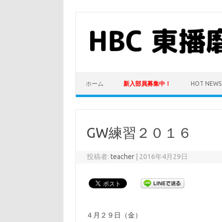
コ
ン
テ
ン
ツ
へ
ス
キ
ッ
プ
ホーム
新入部員募集中！
HOT NEWS
GW練習２０１６
投稿者:
teacher
|
2016年4月29日
４月２９日（金）