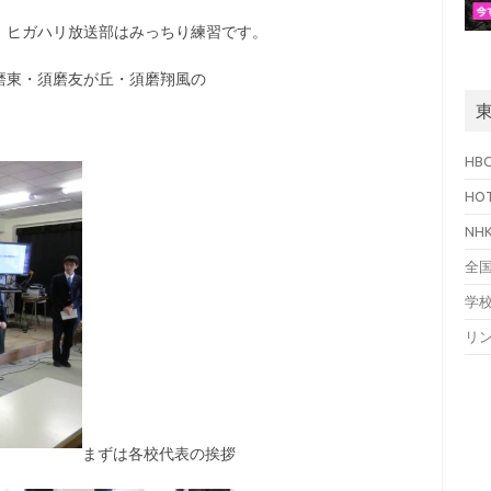
！ヒガハリ放送部はみっちり練習です。
磨東・須磨友が丘・須磨翔風の
HB
HO
N
全
学
リ
まずは各校代表の挨拶