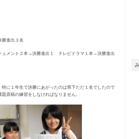
決勝進出３名
キュメント２本→決勝進出１ テレビドラマ１本→決勝進出
。特に１年生で決勝にあがったのは県下ただ１名でしたので
課題原稿の練習をしなければなりません。