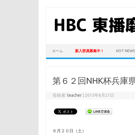
コ
ン
テ
ン
ツ
へ
ス
キ
ッ
プ
ホーム
新入部員募集中！
HOT NEWS
第６２回NHK杯兵庫
投稿者:
teacher
|
2015年6月21日
６月２０日（土）