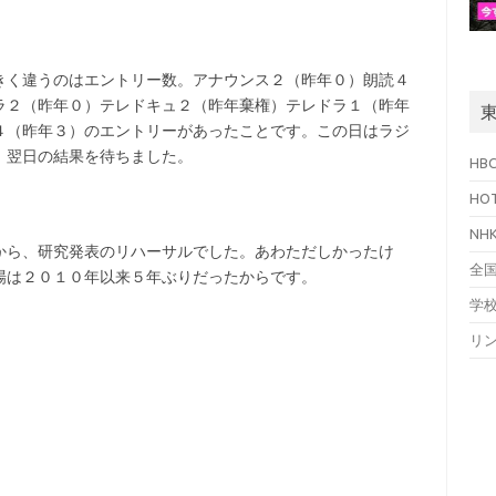
きく違うのはエントリー数。アナウンス２（昨年０）朗読４
ラ２（昨年０）テレドキュ２（昨年棄権）テレドラ１（昨年
４（昨年３）のエントリーがあったことです。この日はラジ
、翌日の結果を待ちました。
HB
HO
N
から、研究発表のリハーサルでした。あわただしかったけ
全
場は２０１０年以来５年ぶりだったからです。
学
リ