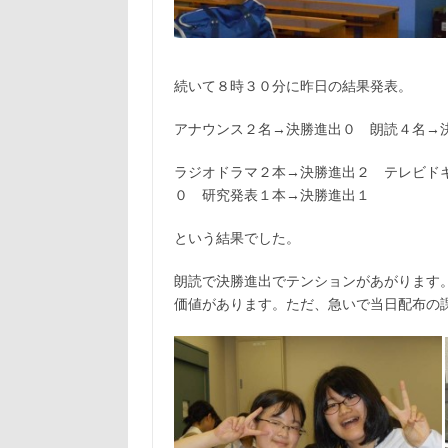
続いて８時３０分に昨日の結果発表。
アナウンス２名→決勝進出０ 朗読４名→
ラジオドラマ２本→決勝進出２ テレビド
０ 研究発表１本→決勝進出１
という結果でした。
朗読で決勝進出でテンションがあがります
価値があります。ただ、急いで当日配布の