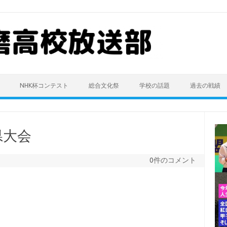
NHK杯コンテスト
総合文化祭
学校の話題
過去の戦績
県大会
0件のコメント