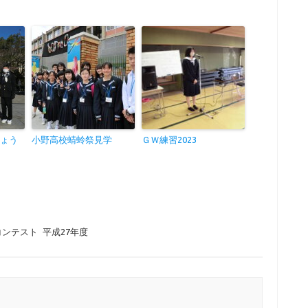
ひょう
小野高校蜻蛉祭見学
ＧＷ練習2023
コンテスト
平成27年度