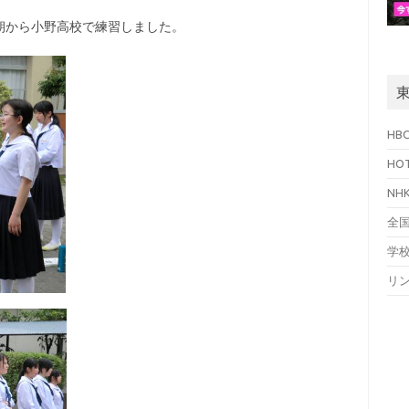
朝から小野高校で練習しました。
HB
HO
N
全
学
リ