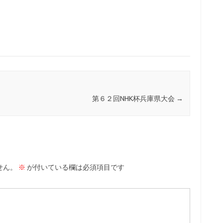
第６２回NHK杯兵庫県大会
→
せん。
※
が付いている欄は必須項目です