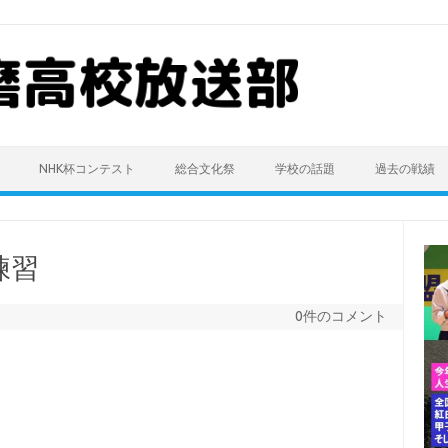
NHK杯コンテスト
総合文化祭
学校の話題
過去の戦績
練習
0件のコメント