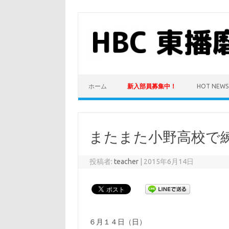
コ
ン
テ
ン
ツ
へ
ス
キ
ッ
プ
ホーム
新入部員募集中！
HOT NEWS
またまた小野高校で
投稿者:
teacher
|
2015年6月14日
６月１４日（日）